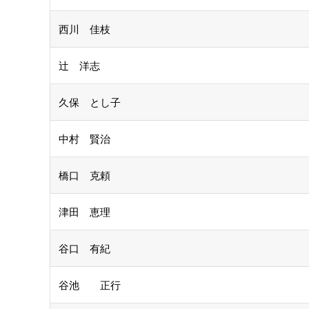
西川 佳枝
辻 洋志
久保 とし子
中村 賢治
橋口 克頼
津田 恵理
谷口 有紀
谷池 正行