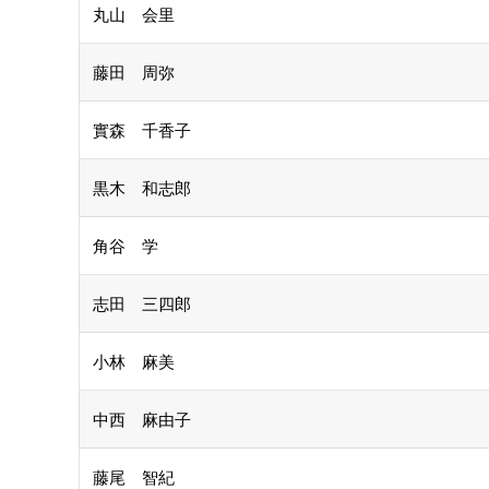
丸山 会里
藤田 周弥
實森 千香子
黒木 和志郎
角谷 学
志田 三四郎
小林 麻美
中西 麻由子
藤尾 智紀