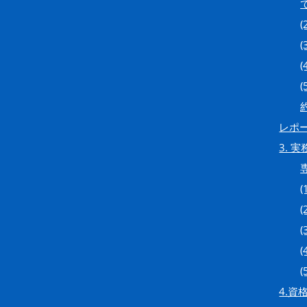
レポ
3. 
4.資