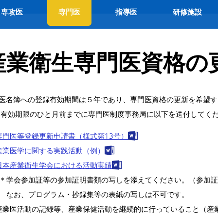
専攻医
専門医
指導医
研修施設
産業衛生専門医資格の
医名簿への登録有効期間は５年であり、専門医資格の更新を希望す
 有効期限のひと月前までに専門医制度事務局に以下を送付してく
専門医等登録更新申請書（様式第13号）
産業医学に関する実践活動（例）
日本産業衛生学会における活動実績
＊学会参加証等の参加証明書類の写しを添えてください。（参加証
なお、プログラム・抄録集等の表紙の写しは不可です。
産業医活動の記録等、産業保健活動を継続的に行っていること（産