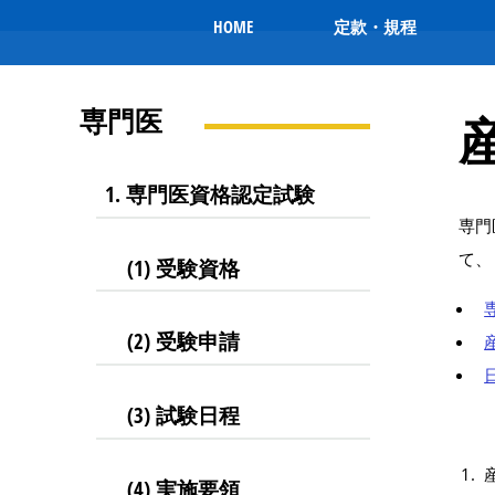
HOME
定款・規程
専門医
1. 専門医資格認定試験
専門
て、
(1) 受験資格
(2) 受験申請
(3) 試験日程
(4) 実施要領