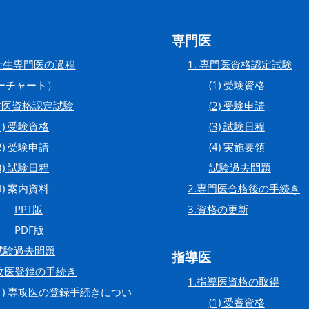
専門医
衛生専門医の過程
1. 専門医資格認定試験
ローチャート）
(1) 受験資格
攻医資格認定試験
(2) 受験申請
(1) 受験資格
(3) 試験日程
(2) 受験申請
(4) 実施要領
(3) 試験日程
試験過去問題
(4) 案内資料
2.専門医合格後の手続き
PPT版
3.資格の更新
PDF版
試験過去問題
指導医
専攻医登録の手続き
1.指導医資格の取得
(1) 専攻医の登録手続きについ
(1) 受審資格