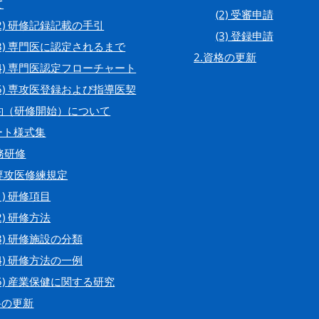
て
(2) 受審申請
(2) 研修記録記載の手引
(3) 登録申請
(3) 専門医に認定されるまで
2.資格の更新
(4) 専門医認定フローチャート
(5) 専攻医登録および指導医契
約（研修開始）について
ート様式集
実務研修
専攻医修練規定
(1) 研修項目
(2) 研修方法
(3) 研修施設の分類
(4) 研修方法の一例
(5) 産業保健に関する研究
格の更新