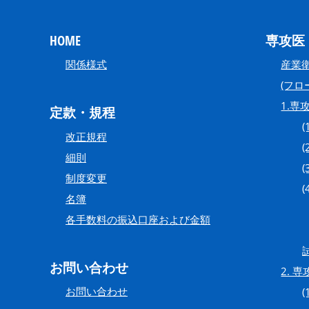
HOME
専攻医
関係様式
産業
(フ
1.専
定款・規程
改正規程
細則
制度変更
名簿
各手数料の振込口座および金額
お問い合わせ
2. 
お問い合わせ