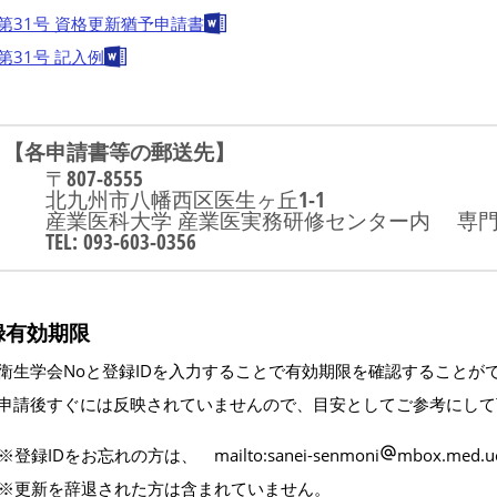
第31号 資格更新猶予申請書
第31号 記入例
【各申請書等の郵送先】
〒807-8555
北九州市八幡西区医生ヶ丘1-1
産業医科大学 産業医実務研修センター内 専門
TEL: 093-603-0356
録有効期限
衛生学会Noと登録IDを入力することで有効期限を確認することが
申請後すぐには反映されていませんので、目安としてご参考にして
※登録IDをお忘れの方は、 mailto:sanei-senmoni
mbox.med
※更新を辞退された方は含まれていません。