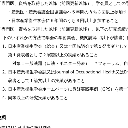
「専門医」資格を取得した以降（前回更新以降）、学会員としての
・産業医・産業看護全国協議会へ５年間のうち３回以上参加す
・日本産業衛生学会に５年間のうち３回以上参加すること
「専門医」資格を取得した以降（前回更新以降）、以下の研究業績
下のいずれかの方法で学会の学術集会、機関誌等（以下が該当）
日本産業衛生学会（総会）又は全国協議会で第１発表者とし
第１発表者として２演題以上の実績があること
対象：一般演題（口演・ポスター発表） ＊フォーラム、自
日本産業衛生学会誌又はJournal of Occupational Health又はEnviro
著者として１論文以上の実績があること
日本産業衛生学会ホームページに良好実践事例（GPS）を第
同等以上の研究実績があること
数料
19年10月1日以降の改訂料金