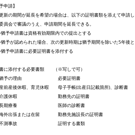
予申請】
更新の期間が延長を希望の場合は、以下の証明書類を添えて申請し
委員会で審議のうえ、申請期間を延長できる。
予申請書は資格有効期限内での提出とする
予が認められた場合、次の更新時期は猶予期間を除いた5年後と
予申請書に必要証明書を添付する
書に添付する必要書類 （※写しで可）
予の理由 必要証明書
産後休暇、育児休暇 母子手帳(出産日記載箇所)、診断書
護休暇 勤務先の証明書
期療養 医師の診断書
外出張または在留 勤務先施設長の証明書
測事故 証明する書類