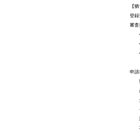
【猶
登録
審査
•猶
•猶
•猶
申請
猶
産前
介
長
海
不